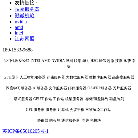
友情链接 :
技嘉服务器
勤诚机箱
nvidia
amd
intel
江苏网盟
189-1533-9688
我们代理及经销 INTEL AMD NVIDIA 浪潮 联想 华为 H3C 戴尔 超微 技嘉 永擎 泰
安
GPU显卡 人工智能服务器 存储服务器 大数据服务器 数据库服务器 高密度服务器
深度学习服务器 AI服务器 文件服务器 邮件服务器 OA/ERP服务器 刀片服务器
塔式服务器 GPU工作站 工作站 机架服务器 存储/磁盘阵列 磁盘阵列
GPU服务器 服务器 计算机 会议平板 三维渲染工作站
路由器 防火墙 通信服务器 网关 光模块
苏ICP备05010205号-1