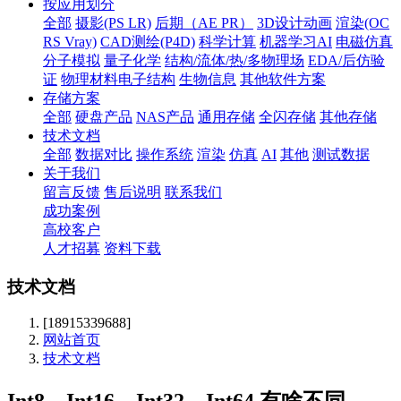
按应用划分
全部
摄影(PS LR)
后期（AE PR）
3D设计动画
渲染(OC
RS Vray)
CAD测绘(P4D)
科学计算
机器学习AI
电磁仿真
分子模拟
量子化学
结构/流体/热/多物理场
EDA/后仿验
证
物理材料电子结构
生物信息
其他软件方案
存储方案
全部
硬盘产品
NAS产品
通用存储
全闪存储
其他存储
技术文档
全部
数据对比
操作系统
渲染
仿真
AI
其他
测试数据
关于我们
留言反馈
售后说明
联系我们
成功案例
高校客户
人才招募
资料下载
技术文档
[18915339688]
网站首页
技术文档