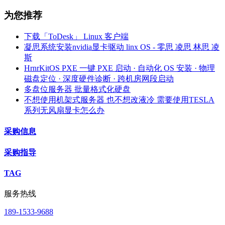
为您推荐
下载「ToDesk」 Linux 客户端
凝思系统安装nvidia显卡驱动 linx OS - 零思 凌思 林思 凌
斯
HrnrKitOS PXE 一键 PXE 启动 · 自动化 OS 安装 · 物理
磁盘定位 · 深度硬件诊断 · 跨机房网段启动
多盘位服务器 批量格式化硬盘
不想使用机架式服务器 也不想改液冷 需要使用TESLA
系列无风扇显卡怎么办
采购信息
采购指导
TAG
服务热线
189-1533-9688