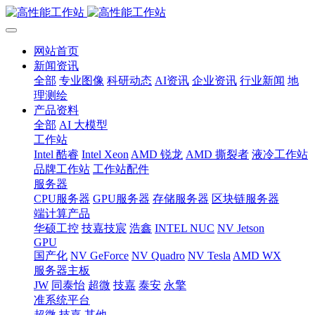
网站首页
新闻资讯
全部
专业图像
科研动态
AI资讯
企业资讯
行业新闻
地
理测绘
产品资料
全部
AI 大模型
工作站
Intel 酷睿
Intel Xeon
AMD 锐龙
AMD 撕裂者
液冷工作站
品牌工作站
工作站配件
服务器
CPU服务器
GPU服务器
存储服务器
区块链服务器
端计算产品
华硕工控
技嘉技宸
浩鑫
INTEL NUC
NV Jetson
GPU
国产化
NV GeForce
NV Quadro
NV Tesla
AMD WX
服务器主板
JW
同泰怡
超微
技嘉
泰安
永擎
准系统平台
超微
技嘉
其他