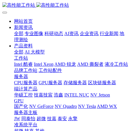
网站首页
新闻资讯
全部
专业图像
科研动态
AI资讯
企业资讯
行业新闻
地
理测绘
产品资料
全部
AI 大模型
工作站
Intel 酷睿
Intel Xeon
AMD 锐龙
AMD 撕裂者
液冷工作站
品牌工作站
工作站配件
服务器
CPU服务器
GPU服务器
存储服务器
区块链服务器
端计算产品
华硕工控
技嘉技宸
浩鑫
INTEL NUC
NV Jetson
GPU
国产化
NV GeForce
NV Quadro
NV Tesla
AMD WX
服务器主板
JW
同泰怡
超微
技嘉
泰安
永擎
准系统平台
超微
技嘉
其他