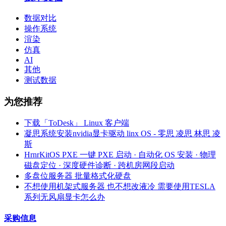
数据对比
操作系统
渲染
仿真
AI
其他
测试数据
为您推荐
下载「ToDesk」 Linux 客户端
凝思系统安装nvidia显卡驱动 linx OS - 零思 凌思 林思 凌
斯
HrnrKitOS PXE 一键 PXE 启动 · 自动化 OS 安装 · 物理
磁盘定位 · 深度硬件诊断 · 跨机房网段启动
多盘位服务器 批量格式化硬盘
不想使用机架式服务器 也不想改液冷 需要使用TESLA
系列无风扇显卡怎么办
采购信息