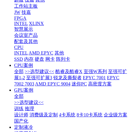
工作站主板
JW
技嘉
FPGA
INTEL
XLINX
智慧展示
会议室产品
配套及其他
CPU
INTEL
AMD EPYC
其他
SSD
内存
硬盘
网卡
阵列卡
CPU案例
全部
>>选型建议<<
酷睿及酷睿X
至强W系列
至强可扩
展1-2
至强可扩展3
锐龙及撕裂者
EPYC 7001
EPYC
7002 7003
AMD EPYC 9004
迷你PC
高密度方案
GPU案例
全部
>>选型建议<<
训练
推理
设计师
消费级及定制
4卡系统
8卡10卡系统
企业级方案
国产化
定制液冷