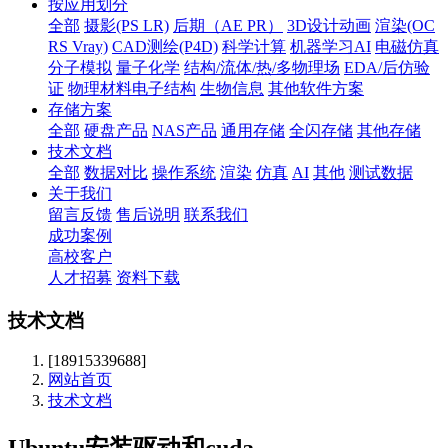
按应用划分
全部
摄影(PS LR)
后期（AE PR）
3D设计动画
渲染(OC
RS Vray)
CAD测绘(P4D)
科学计算
机器学习AI
电磁仿真
分子模拟
量子化学
结构/流体/热/多物理场
EDA/后仿验
证
物理材料电子结构
生物信息
其他软件方案
存储方案
全部
硬盘产品
NAS产品
通用存储
全闪存储
其他存储
技术文档
全部
数据对比
操作系统
渲染
仿真
AI
其他
测试数据
关于我们
留言反馈
售后说明
联系我们
成功案例
高校客户
人才招募
资料下载
技术文档
[18915339688]
网站首页
技术文档