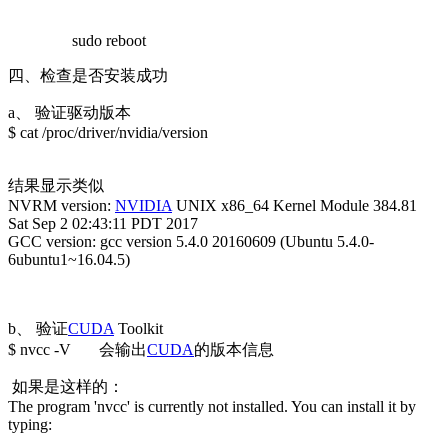
sudo reboot
四、检查是否安装成功
a、 验证驱动版本
$ cat /proc/driver/nvidia/version
结果显示类似
NVRM version:
NVIDIA
UNIX x86_64 Kernel Module 384.81
Sat Sep 2 02:43:11 PDT 2017
GCC version: gcc version 5.4.0 20160609 (Ubuntu 5.4.0-
6ubuntu1~16.04.5)
b、 验证
CUDA
Toolkit
$ nvcc -V 会输出
CUDA
的版本信息
如果是这样的：
The program 'nvcc' is currently not installed. You can install it by
typing: