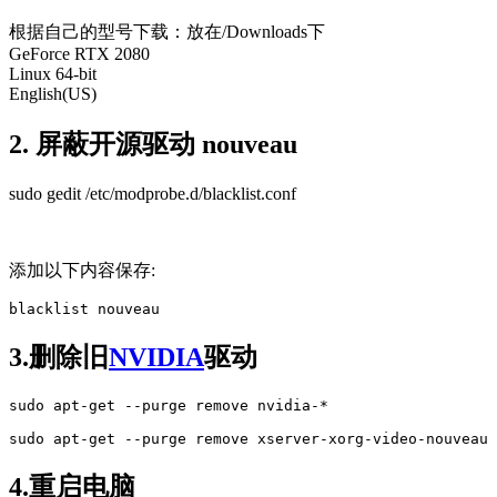
根据自己的型号下载：放在/Downloads下
GeForce RTX 2080
Linux 64-bit
English(US)
2. 屏蔽开源驱动 nouveau
sudo gedit /etc/modprobe.d/blacklist.conf
添加以下内容保存:
blacklist nouveau
3.删除旧
NVIDIA
驱动
sudo apt-get --purge remove nvidia-*

sudo apt-get --purge remove xserver-xorg-video-nouveau
4.重启电脑