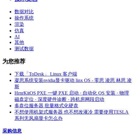
数据对比
操作系统
渲染
仿真
AI
其他
测试数据
为您推荐
下载「ToDesk」 Linux 客户端
凝思系统安装nvidia显卡驱动 linx OS - 零思 凌思 林思 凌
斯
HrnrKitOS PXE 一键 PXE 启动 · 自动化 OS 安装 · 物理
磁盘定位 · 深度硬件诊断 · 跨机房网段启动
多盘位服务器 批量格式化硬盘
不想使用机架式服务器 也不想改液冷 需要使用TESLA
系列无风扇显卡怎么办
采购信息