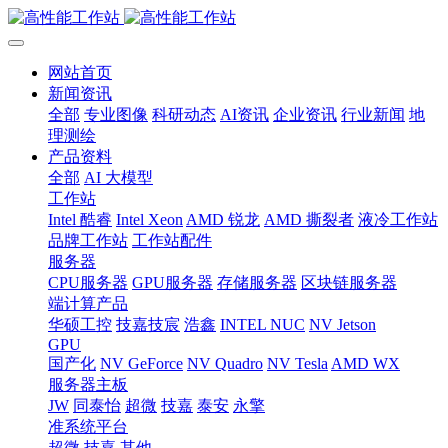
网站首页
新闻资讯
全部
专业图像
科研动态
AI资讯
企业资讯
行业新闻
地
理测绘
产品资料
全部
AI 大模型
工作站
Intel 酷睿
Intel Xeon
AMD 锐龙
AMD 撕裂者
液冷工作站
品牌工作站
工作站配件
服务器
CPU服务器
GPU服务器
存储服务器
区块链服务器
端计算产品
华硕工控
技嘉技宸
浩鑫
INTEL NUC
NV Jetson
GPU
国产化
NV GeForce
NV Quadro
NV Tesla
AMD WX
服务器主板
JW
同泰怡
超微
技嘉
泰安
永擎
准系统平台
超微
技嘉
其他