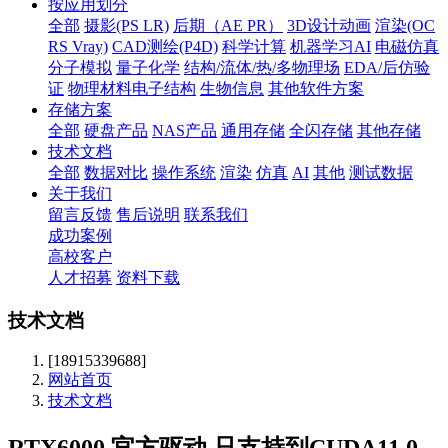
按应用划分
全部
摄影(PS LR)
后期（AE PR）
3D设计动画
渲染(OC
RS Vray)
CAD测绘(P4D)
科学计算
机器学习AI
电磁仿真
分子模拟
量子化学
结构/流体/热/多物理场
EDA/后仿验
证
物理材料电子结构
生物信息
其他软件方案
存储方案
全部
硬盘产品
NAS产品
通用存储
全闪存储
其他存储
技术文档
全部
数据对比
操作系统
渲染
仿真
AI
其他
测试数据
关于我们
留言反馈
售后说明
联系我们
成功案例
高校客户
人才招募
资料下载
技术文档
[18915339688]
网站首页
技术文档