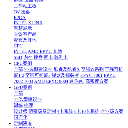
工作站主板
JW
技嘉
FPGA
INTEL
XLINX
智慧展示
会议室产品
配套及其他
CPU
INTEL
AMD EPYC
其他
SSD
内存
硬盘
网卡
阵列卡
CPU案例
全部
>>选型建议<<
酷睿及酷睿X
至强W系列
至强可扩
展1-2
至强可扩展3
锐龙及撕裂者
EPYC 7001
EPYC
7002 7003
AMD EPYC 9004
迷你PC
高密度方案
GPU案例
全部
>>选型建议<<
训练
推理
设计师
消费级及定制
4卡系统
8卡10卡系统
企业级方案
国产化
定制液冷