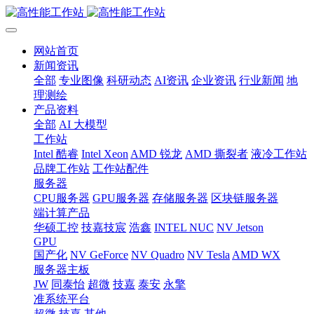
网站首页
新闻资讯
全部
专业图像
科研动态
AI资讯
企业资讯
行业新闻
地
理测绘
产品资料
全部
AI 大模型
工作站
Intel 酷睿
Intel Xeon
AMD 锐龙
AMD 撕裂者
液冷工作站
品牌工作站
工作站配件
服务器
CPU服务器
GPU服务器
存储服务器
区块链服务器
端计算产品
华硕工控
技嘉技宸
浩鑫
INTEL NUC
NV Jetson
GPU
国产化
NV GeForce
NV Quadro
NV Tesla
AMD WX
服务器主板
JW
同泰怡
超微
技嘉
泰安
永擎
准系统平台
超微
技嘉
其他