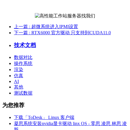
上一篇
: 超微系统进入IPMI设置
下一篇
: RTX6000 官方驱动 只支持到CUDA11.0
技术文档
数据对比
操作系统
渲染
仿真
AI
其他
测试数据
为您推荐
下载「ToDesk」 Linux 客户端
凝思系统安装nvidia显卡驱动 linx OS - 零思 凌思 林思 凌
斯