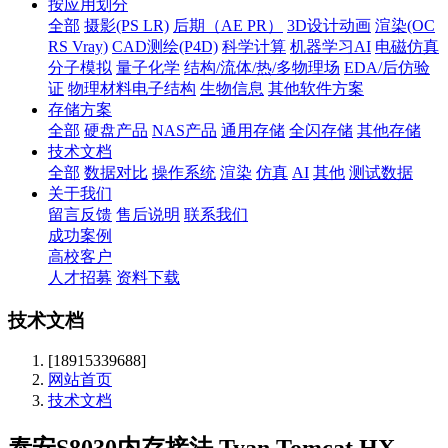
按应用划分
全部
摄影(PS LR)
后期（AE PR）
3D设计动画
渲染(OC
RS Vray)
CAD测绘(P4D)
科学计算
机器学习AI
电磁仿真
分子模拟
量子化学
结构/流体/热/多物理场
EDA/后仿验
证
物理材料电子结构
生物信息
其他软件方案
存储方案
全部
硬盘产品
NAS产品
通用存储
全闪存储
其他存储
技术文档
全部
数据对比
操作系统
渲染
仿真
AI
其他
测试数据
关于我们
留言反馈
售后说明
联系我们
成功案例
高校客户
人才招募
资料下载
技术文档
[18915339688]
网站首页
技术文档