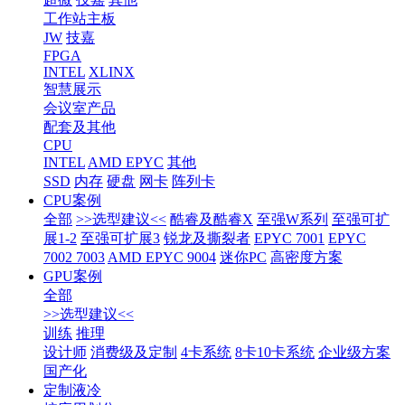
工作站主板
JW
技嘉
FPGA
INTEL
XLINX
智慧展示
会议室产品
配套及其他
CPU
INTEL
AMD EPYC
其他
SSD
内存
硬盘
网卡
阵列卡
CPU案例
全部
>>选型建议<<
酷睿及酷睿X
至强W系列
至强可扩
展1-2
至强可扩展3
锐龙及撕裂者
EPYC 7001
EPYC
7002 7003
AMD EPYC 9004
迷你PC
高密度方案
GPU案例
全部
>>选型建议<<
训练
推理
设计师
消费级及定制
4卡系统
8卡10卡系统
企业级方案
国产化
定制液冷