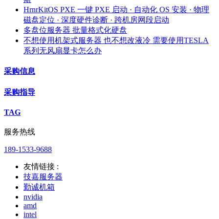
HrnrKitOS PXE 一键 PXE 启动 · 自动化 OS 安装 · 物理
磁盘定位 · 深度硬件诊断 · 跨机房网段启动
多盘位服务器 批量格式化硬盘
不想使用机架式服务器 也不想改液冷 需要使用TESLA
系列无风扇显卡怎么办
采购信息
采购指导
TAG
服务热线
189-1533-9688
友情链接 :
技嘉服务器
勤诚机箱
nvidia
amd
intel